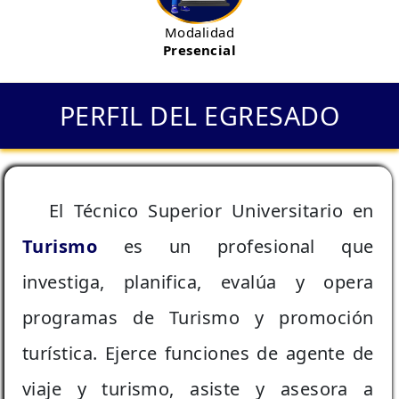
Licenciaturas
Pasantías
Componente Docente
Excel Intermedio
Administración Tributaria
Modalidad
Presencial
Trabajo Especial de Grado
Gestión de Riesgos
Inglés
Contactos
Administración de Personal
Gestión Tributaria
Locución y Oratoria
Administración de Empresas
PERFIL DEL EGRESADO
Acerca de
Marketing Digital
Higiene y Seguridad Industrial
Gerencia de Talento Humano
Sistemas de Mantenimiento
Biblioteca Digital
Seguridad Higiene y Ambiente
El Técnico Superior Universitario en
PNL en la organización
Turismo
es un profesional que
Humor y standup comedy
investiga, planifica, evalúa y opera
programas de Turismo y promoción
turística. Ejerce funciones de agente de
viaje y turismo, asiste y asesora a