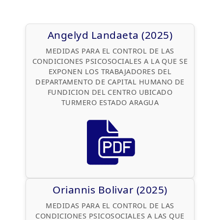
Licenciaturas
Pasantías
Componente Docente
Excel Intermedio
Administración Tributaria
Trabajo Especial de Grado
Gestión de Riesgos
Inglés
Contactos
Angelyd Landaeta (2025)
Administración de Personal
Gestión Tributaria
Locución y Oratoria
Administración de Empresas
MEDIDAS PARA EL CONTROL DE LAS
CONDICIONES PSICOSOCIALES A LA QUE SE
Acerca de
Marketing Digital
Higiene y Seguridad Industrial
EXPONEN LOS TRABAJADORES DEL
DEPARTAMENTO DE CAPITAL HUMANO DE
Gerencia de Talento Humano
Sistemas de Mantenimiento
Biblioteca Digital
FUNDICION DEL CENTRO UBICADO
TURMERO ESTADO ARAGUA
Seguridad Higiene y Ambiente
PNL en la organización
Humor y standup comedy
Oriannis Bolivar (2025)
MEDIDAS PARA EL CONTROL DE LAS
CONDICIONES PSICOSOCIALES A LAS QUE